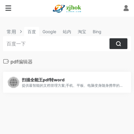
常用
百度
Google
站内
淘宝
Bing
pdf编辑器
扫描全能王pdf转word
提供最智能的文档管理方案;手机、平板、电脑变身随身携带的扫描仪,文件库,随时随心编辑文档,文字识别,文档识别,图片扫描,在线PDF转器;pdf转word,word转pdf转,图片转pdf等服务,扫描,编辑,管理,快速同步,时时分享,有效沟通。