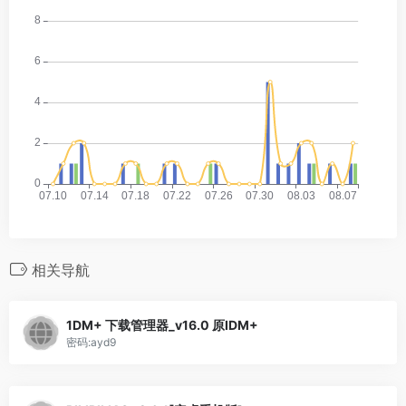
相关导航
1DM+ 下载管理器_v16.0 原IDM+
密码:ayd9