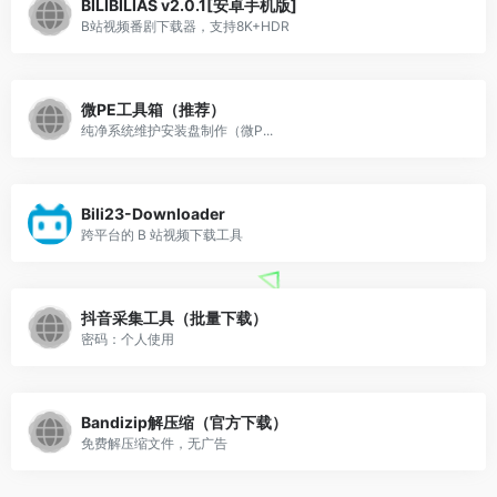
BILIBILIAS v2.0.1[安卓手机版]
B站视频番剧下载器，支持8K+HDR
微PE工具箱（推荐）
纯净系统维护安装盘制作（微P...
Bili23-Downloader
跨平台的 B 站视频下载工具
抖音采集工具（批量下载）
密码：个人使用
Bandizip解压缩（官方下载）
免费解压缩文件，无广告