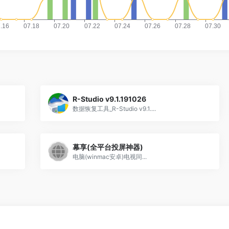
R-Studio v9.1.191026
数据恢复工具_R-Studio v9.1....
幕享(全平台投屏神器)
电脑(winmac安卓)电视同...