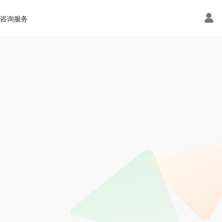
术咨询服务