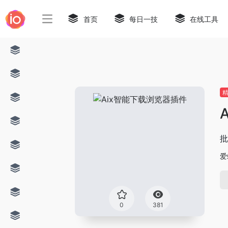
首页
每日一技
在线工具
批
爱
0
381