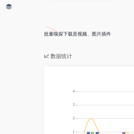
批量嗅探下载音视频、图片插件
数据统计