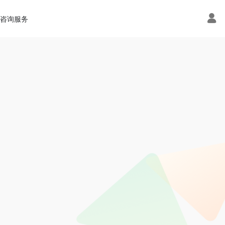
术咨询服务