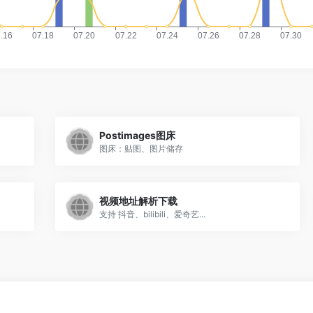
Postimages图床
图床：贴图、图片储存
视频地址解析下载
支持 抖音、bilibili、爱奇艺...