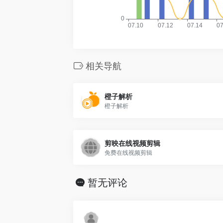
相关导航
橙子解析
橙子解析
剪映在线视频剪辑
免费在线视频剪辑
暂无评论