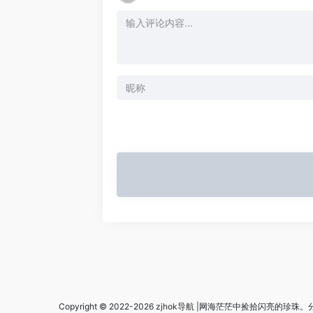
Copyright © 2022-2026
zjhok导航
|网海茫茫中捡拾闪亮的珍珠。分享实