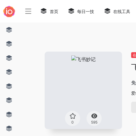
首页
每日一技
在线工具
免
爱
0
595