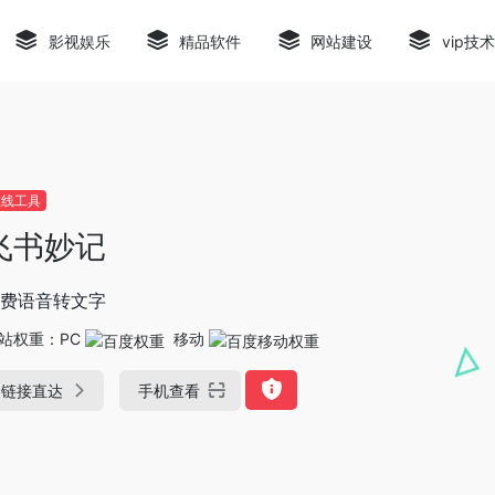
影视娱乐
精品软件
网站建设
vip技
在线工具
飞书妙记
费语音转文字
站权重：
PC
移动
链接直达
手机查看