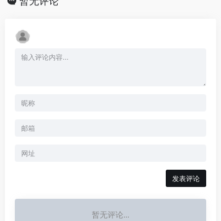
暂无评论
暂无评论...