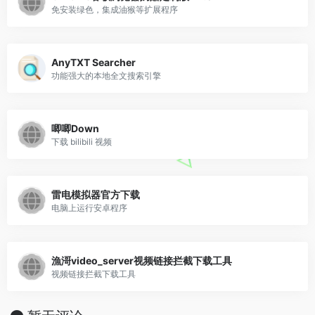
免安装绿色，集成油猴等扩展程序
AnyTXT Searcher
功能强大的本地全文搜索引擎
唧唧Down
下载 bilibili 视频
雷电模拟器官方下载
电脑上运行安卓程序
漁滒video_server视频链接拦截下载工具
视频链接拦截下载工具