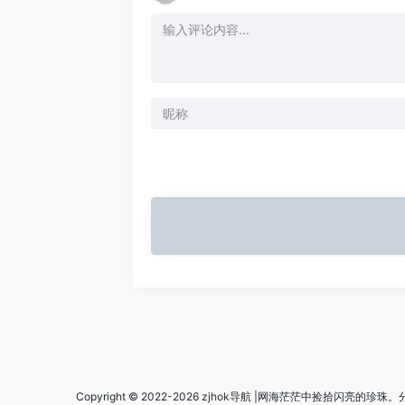
Copyright © 2022-2026
zjhok导航
|网海茫茫中捡拾闪亮的珍珠。分享实