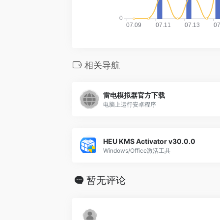
相关导航
雷电模拟器官方下载
电脑上运行安卓程序
HEU KMS Activator v30.0.0
Windows/Office激活工具
暂无评论