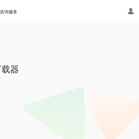
术咨询服务
频下载器