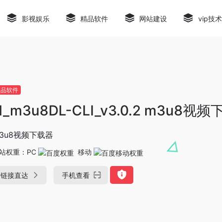
影视娱乐
精品软件
网站建设
vip技
精品软件
N_m3u8DL-CLI_v3.0.2 m3u8视
3u8视频下载器
站权重：
PC
移动
链接直达
手机查看