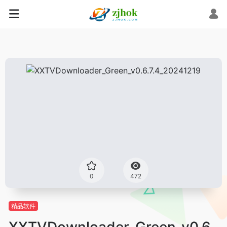
0
472
精品软件
XXTVDownloader_Green_v0.6.