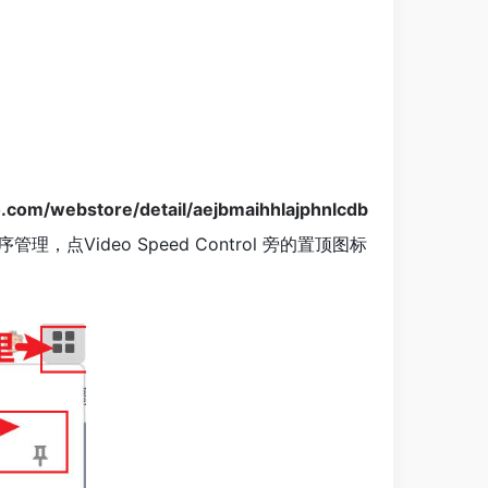
/webstore/detail/aejbmaihhlajphnlcdb
ideo Speed Control 旁的置顶图标